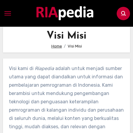
Skip
to
content
Visi Misi
Home
Visi Misi
Visi kami di
Riapedia
adalah untuk menjadi sumber
utama yang dapat diandalkan untuk informasi dan
pembelajaran pemrograman di Indonesia. Kami
berambisi untuk mendukung pengembangan
teknologi dan penguasaan keterampilan
pemrograman di kalangan individu dan perusahaan
di seluruh dunia, melalui konten yang berkualitas
tinggi, mudah diakses, dan relevan dengan